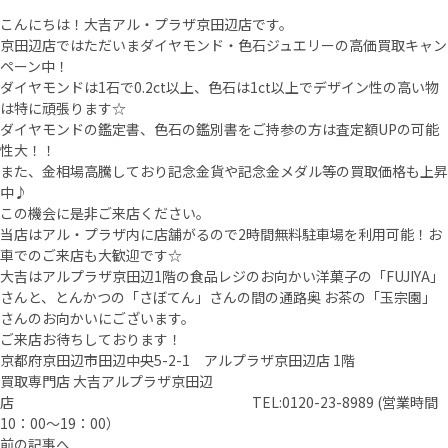
こんにちは！大吉アル・プラザ京田辺店です。
京田辺店ではただいまダイヤモンド・色石ジュエリーの高価買取キャン
ペーン中！
ダイヤモンドは1石で0.2ct以上、色石は1ct以上でデザイン性の高い物
は特に頑張ります☆
ダイヤモンドの鑑定書、色石の鑑別書をご持参の方は査定額UPの可能
性大！！
また、金相場高騰しており記念金貨や記念金メダル等の買取価格も上昇
中♪
この機会に是非ご来店ください。
当店はアル・プラザ内に店舗がるので2時間無料駐車場を利用可能！お
車でのご来店も大歓迎です☆
大吉はアルプラザ京田辺1階の食品レジのお向かい洋菓子の「FUJIYA」
さんと、とんかつの「さぼてん」さんの間の通路奥 お茶の「玉宗園」
さんのお向かいにございます。
ご来店お待ちしております！
京都府京田辺市田辺中央5-2-1 アルプラザ京田辺店 1階
買取専門店 大吉アルプラザ京田辺
店 TEL:0120-23-8989 (営業時間
10：00～19：00）
前の記事へ