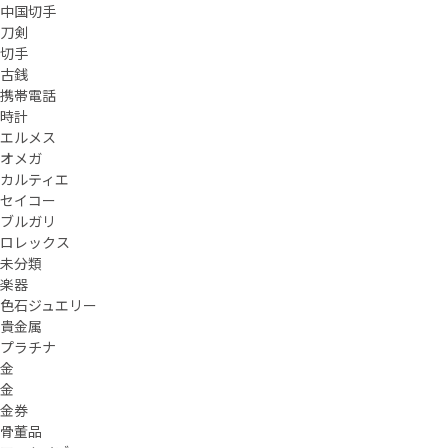
中国切手
刀剣
切手
古銭
携帯電話
時計
エルメス
オメガ
カルティエ
セイコー
ブルガリ
ロレックス
未分類
楽器
色石ジュエリー
貴金属
プラチナ
金
金
金券
骨董品