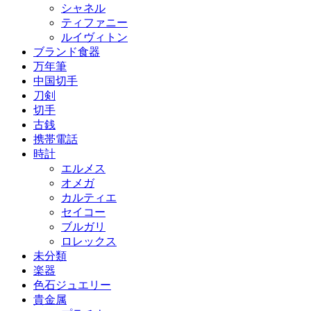
シャネル
ティファニー
ルイヴィトン
ブランド食器
万年筆
中国切手
刀剣
切手
古銭
携帯電話
時計
エルメス
オメガ
カルティエ
セイコー
ブルガリ
ロレックス
未分類
楽器
色石ジュエリー
貴金属